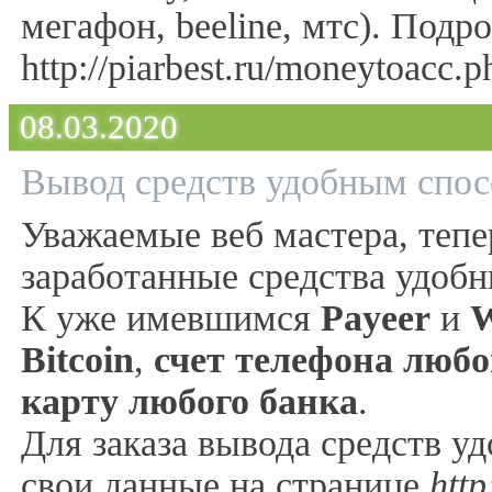
мегафон, beeline, мтс). Подр
http://piarbest.ru/moneytoacc.p
08.03.2020
Вывод средств удобным спос
Уважаемые веб мастера, теп
заработанные средства удоб
К уже имевшимся
Payeer
и
Bitcoin
,
счет телефона любо
карту любого банка
.
Для заказа вывода средств у
свои данные на странице
http